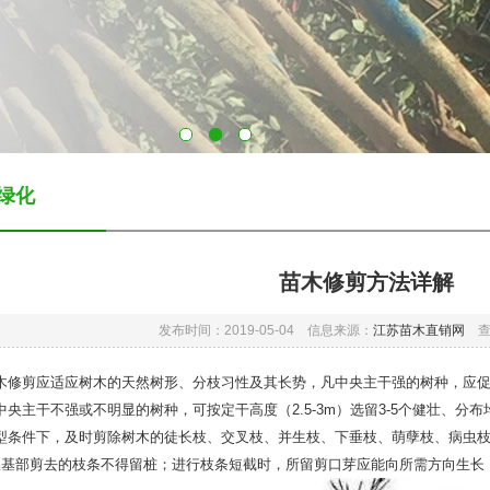
绿化
苗木修剪方法详解
发布时间：2019-05-04 信息来源：
江苏苗木直销网
查看
剪应适应树木的天然树形、分枝习性及其长势，凡中央主干强的树种，应促
主干不强或不明显的树种，可按定干高度（2.5-3m）选留3-5个健壮、分
型条件下，及时剪除树木的徒长枝、交叉枝、并生枝、下垂枝、萌孽枝、病虫
从基部剪去的枝条不得留桩；进行枝条短截时，所留剪口芽应能向所需方向生长