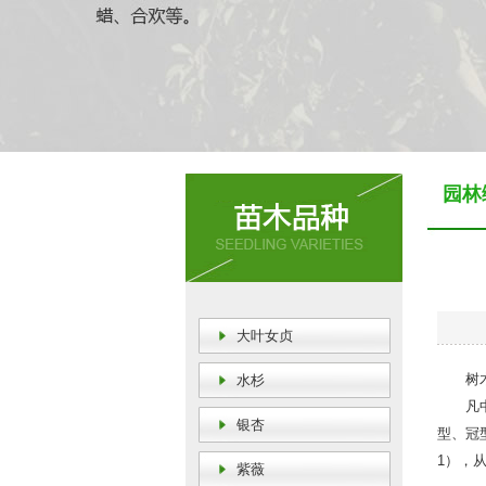
园林
大叶女贞
树木修
水杉
凡中央
银杏
型、冠
1），
紫薇