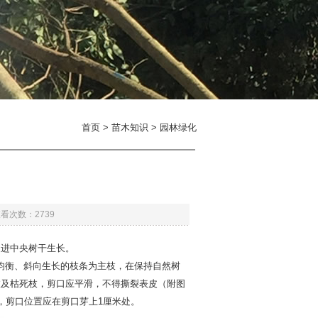
首页
>
苗木知识
>
园林绿化
次数：2739
进中央树干生长。
布均衡、斜向生长的枝条为主枝，在保持自然树
枝及枯死枝，剪口应平滑，不得撕裂表皮（附图
，剪口位置应在剪口芽上1厘米处。