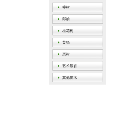
榉树
郎榆
桂花树
黄杨
栾树
艺术银杏
其他苗木